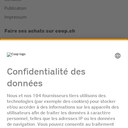
Publication
Impressum
Faire ses achats sur coop.ch
Le supermarché en ligne
La cave à vins en ligne
L'appli Coop
Supercard et Clubs
Supercard
Club Mondovino
Hello Family
Enterprise
A propos de Coop