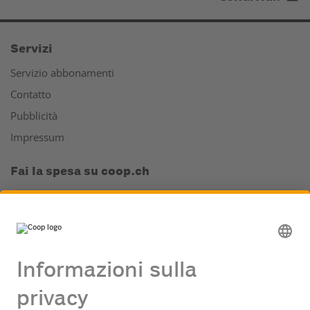
Servizi
Servizio abbonamenti
Contatto
Pubblicità
Impressum
Fai la spesa su coop.ch
Il tuo supermercato online
La cantina di vini online
App Coop
Supercard e Club
Supercard