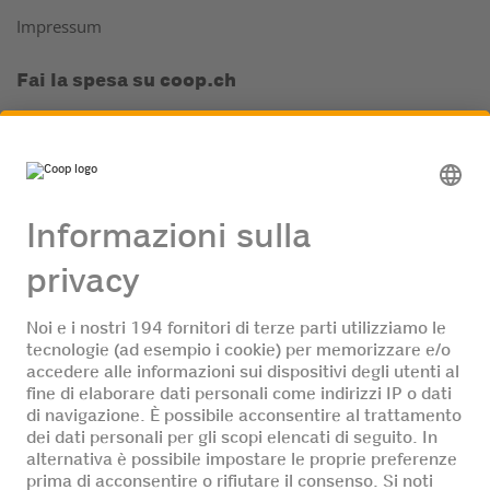
Impressum
Fai la spesa su coop.ch
Il tuo supermercato online
La cantina di vini online
App Coop
Supercard e Club
Supercard
Mondovino Club
Hello Family
Azienda
Chi siamo
Media