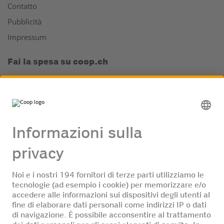
Contatto
Pubblicità
Impressum
Fai la spesa su coop.ch
Il tuo supermercato online
La cantina di vini online
App Coop
Supercard e Club
Supercard
Mondovino Club
Hello Family
Azienda